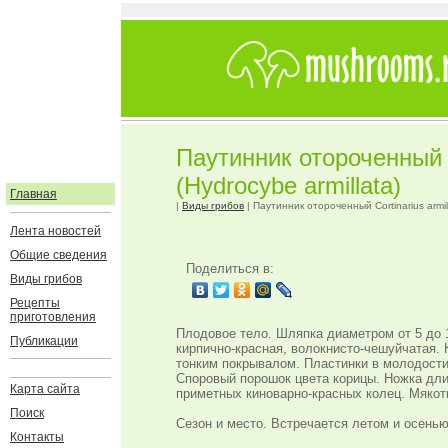
Паутинник отороченный Co
(Hydrocybe armillata)
Главная
|
Виды грибов
| Паутинник отороченный Cortinarius armill
Лента новостей
Общие сведения
Поделиться в:
Виды грибов
Рецепты
приготовления
Плодовое тело. Шляпка диаметром от 5 до 1
Публикации
кирпично-красная, волокнисто-чешуйчатая.
тонким покрывалом. Пластинки в молодости 
Споровый порошок цвета корицы. Ножка дли
Карта сайта
приметных киноварно-красных колец. Мякоть
Поиск
Сезон и место. Встречается летом и осенью
Контакты