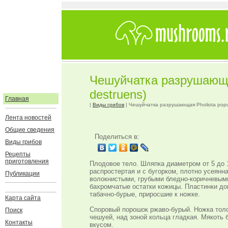
Чешуйчатка разрушающая
destruens)
Главная
|
Виды грибов
| Чешуйчатка разрушающая Pholiota popul
Лента новостей
Общие сведения
Поделиться в:
Виды грибов
Рецепты
приготовления
Плодовое тело. Шляпка диаметром от 5 до 1
распростертая и с бугорком, плотно усеян
Публикации
волокнистыми, грубыми бледно-коричневыми
бахромчатые остатки кожицы. Пластинки до
табачно-бурые, приросшие к ножке.
Карта сайта
Споровый порошок ржаво-бурый. Ножка толст
Поиск
чешуей, над зоной кольца гладкая. Мякоть 
Контакты
вкусом.