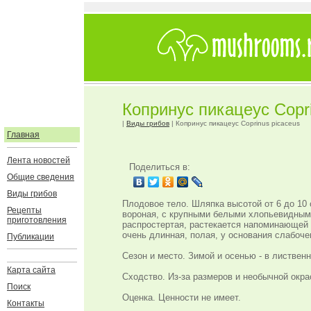
Копринус пикацеус Copri
|
Виды грибов
| Копринус пикацеус Coprinus picaceus
Главная
Лента новостей
Поделиться в:
Общие сведения
Виды грибов
Плодовое тело. Шляпка высотой от 6 до 10 
Рецепты
вороная, с крупными белыми хлопьевидными
приготовления
распростертая, растекается напоминающей
очень длинная, полая, у основания слабоч
Публикации
Сезон и место. Зимой и осенью - в листвен
Карта сайта
Сходство. Из-за размеров и необычной окрас
Поиск
Оценка. Ценности не имеет.
Контакты