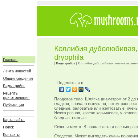
Коллибия дуболюбивая, 
dryophila
Главная
|
Виды грибов
| Коллибия дуболюбивая, опенок весенний
Лента новостей
Общие сведения
Поделиться в:
Виды грибов
Рецепты
приготовления
Плодовое тело. Шляпка диаметром от 2 до 
гладкая, сначала выпуклая, потом распрост
Публикации
бледные, беловатые или желтоватые, очень
Ножка ровная, красно-коричневая, у основа
бледная, нежная.
Карта сайта
Сезон и место. В начале лета и осенью раст
Поиск
Контакты
Сходство. Может выглядеть очень по-разном